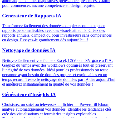
automatiquement des diapositives prêtes à être présentées. Gratuit
pour commencer, aucune compétence en design requise.
Générateur de Rapports IA
Transformez facilement des données complexes ou un sujet en
rapports personnalisables avec des visuels attractifs. Créez des
rapports annuels, d'impact ou pour investisseurs sans compétences
en design. Essayez-le gratuitement dès aujourd'hui !
Nettoyage de données IA
Nettoyez facilement vos fichiers Excel, CSV ou TSV grâce à l’IA.
Gagnez du temps avec des workflows optimisés tout en préservant
l’intégrité de vos données. Idéal pour les professionnels ou toute
personne ayant besoin de données propres et exploitables en un
temps record. Testez le nettoyage de données par IA dès aujourd’hui
et améliorez instantanément la qualité de vos données !
Générateur d'Insights IA
Choisissez un sujet ou téléversez un fichier — Powerdrill Bloom
analyse automatiquement vos données, identifie les tendances clés,
crée des visualisations et fournit des insights exploitables.