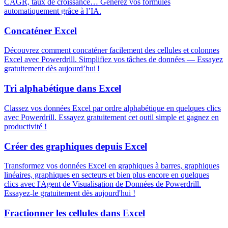
CAGR, taux de croissance… Générez vos formules
automatiquement grâce à l’IA.
Concaténer Excel
Découvrez comment concaténer facilement des cellules et colonnes
Excel avec Powerdrill. Simplifiez vos tâches de données — Essayez
gratuitement dès aujourd’hui !
Tri alphabétique dans Excel
Classez vos données Excel par ordre alphabétique en quelques clics
avec Powerdrill. Essayez gratuitement cet outil simple et gagnez en
productivité !
Créer des graphiques depuis Excel
Transformez vos données Excel en graphiques à barres, graphiques
linéaires, graphiques en secteurs et bien plus encore en quelques
clics avec l'Agent de Visualisation de Données de Powerdrill.
Essayez-le gratuitement dès aujourd'hui !
Fractionner les cellules dans Excel