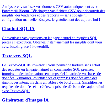
Analysez et visualisez vos données CSV automatiquement avec
Powerdrill Bloom. Téléchargez vos fichiers CSV pour découvrir des
insights, des tendances et des rapports — sans codage ni
configuration manuelle. Essayez-le gratuitement dès aujourd'hui !
Chatbot SQL IA
Convertissez vos questions en langage naturel en requêtes SQL
prêtes à l’exécution. Obtenez instantanément les insights dont vous
avez besoin grâce à Powerdrill.
Texte vers SQL
Le Text-to-SQL de Powerdrill vous permet de traduire sans effort
des requêtes en langage naturel en commandes SQL précises,
fournissant des informations en temps réel à partir de vos bases de
données. Visualisez les tendances et gérez les données avec des
graphiques interactifs dans un tableau de bord unifié. Simplifiez les
requêtes de données et accélérez la prise de décision dès aujourd'hui
avec Text-to-SQL!
Générateur d'images IA