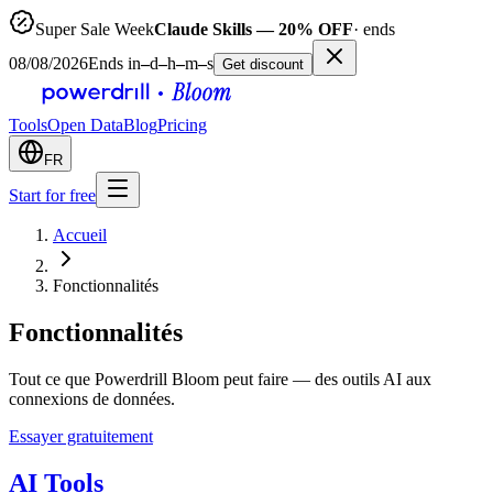
Super Sale Week
Claude Skills — 20% OFF
· ends
08/08/2026
Ends in
–
d
–
h
–
m
–
s
Get discount
Tools
Open Data
Blog
Pricing
FR
Start for free
Accueil
Fonctionnalités
Fonctionnalités
Tout ce que Powerdrill Bloom peut faire — des outils AI aux
connexions de données.
Essayer gratuitement
AI Tools