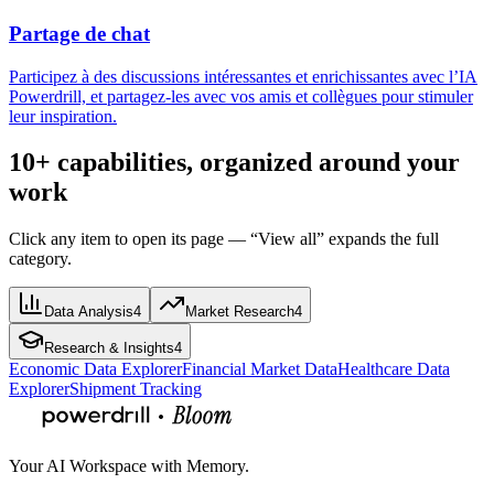
Partage de chat
Participez à des discussions intéressantes et enrichissantes avec l’IA
Powerdrill, et partagez-les avec vos amis et collègues pour stimuler
leur inspiration.
10+ capabilities, organized around your
work
Click any item to open its page — “View all” expands the full
category.
Data Analysis
4
Market Research
4
Research & Insights
4
Economic Data Explorer
Financial Market Data
Healthcare Data
Explorer
Shipment Tracking
Your AI Workspace with Memory.