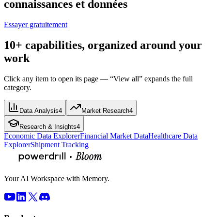
connaissances et données
Essayer gratuitement
10+ capabilities, organized around your
work
Click any item to open its page — “View all” expands the full
category.
Data Analysis
4
Market Research
4
Research & Insights
4
Economic Data Explorer
Financial Market Data
Healthcare Data
Explorer
Shipment Tracking
Your AI Workspace with Memory.