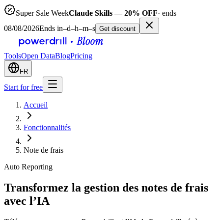
Super Sale Week
Claude Skills — 20% OFF
· ends
08/08/2026
Ends in
–
d
–
h
–
m
–
s
Get discount
Tools
Open Data
Blog
Pricing
FR
Start for free
Accueil
Fonctionnalités
Note de frais
Auto Reporting
Transformez la gestion des notes de frais
avec l’IA