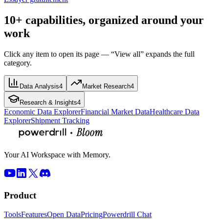
10+ capabilities, organized around your
work
Click any item to open its page — “View all” expands the full
category.
Data Analysis
4
Market Research
4
Research & Insights
4
Economic Data Explorer
Financial Market Data
Healthcare Data
Explorer
Shipment Tracking
Your AI Workspace with Memory.
Product
Tools
Features
Open Data
Pricing
Powerdrill Chat