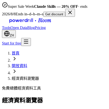
Super Sale Week
Claude Skills — 20% OFF
· ends
2026/8/8
Ends in
–
d
–
h
–
m
–
s
Get discount
Tools
Open Data
Blog
Pricing
ZH
Start for free
首頁
開放資料
經濟資料瀏覽器
免費總體經濟資料工具
經濟資料瀏覽器