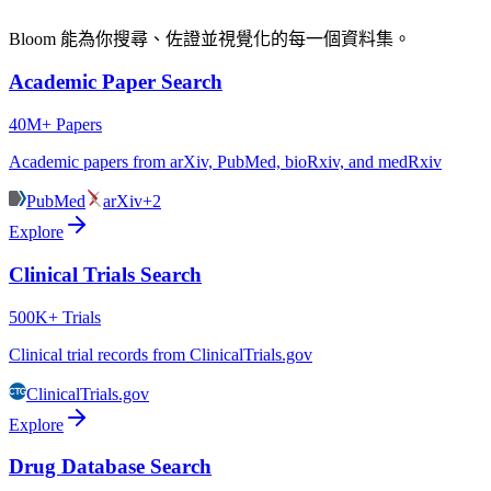
Bloom 能為你搜尋、佐證並視覺化的每一個資料集。
Academic Paper Search
40M+ Papers
Academic papers from arXiv, PubMed, bioRxiv, and medRxiv
PubMed
arXiv
+2
Explore
Clinical Trials Search
500K+ Trials
Clinical trial records from ClinicalTrials.gov
ClinicalTrials.gov
Explore
Drug Database Search