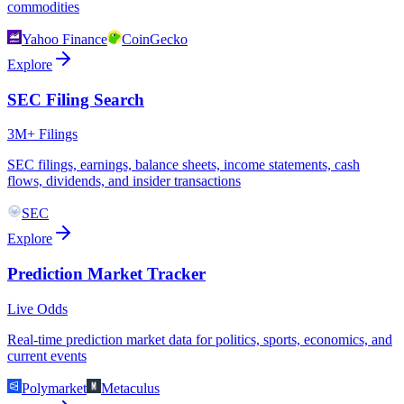
commodities
Yahoo Finance
CoinGecko
Explore
SEC Filing Search
3M+ Filings
SEC filings, earnings, balance sheets, income statements, cash
flows, dividends, and insider transactions
SEC
Explore
Prediction Market Tracker
Live Odds
Real-time prediction market data for politics, sports, economics, and
current events
Polymarket
Metaculus