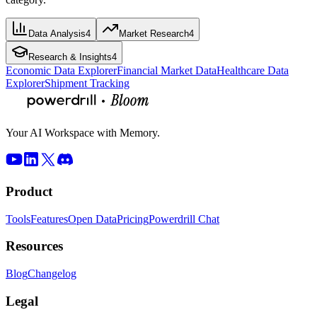
Data Analysis
4
Market Research
4
Research & Insights
4
Economic Data Explorer
Financial Market Data
Healthcare Data
Explorer
Shipment Tracking
Your AI Workspace with Memory.
Product
Tools
Features
Open Data
Pricing
Powerdrill Chat
Resources
Blog
Changelog
Legal