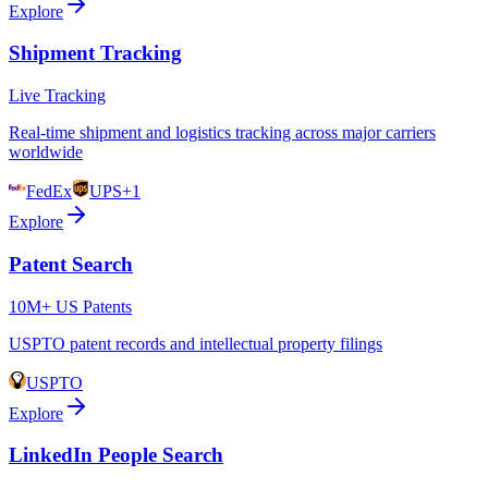
Explore
Shipment Tracking
Live Tracking
Real-time shipment and logistics tracking across major carriers
worldwide
FedEx
UPS
+1
Explore
Patent Search
10M+ US Patents
USPTO patent records and intellectual property filings
USPTO
Explore
LinkedIn People Search