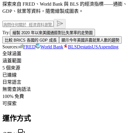
探索來自 FRED、World Bank 與 BLS 的經濟指標——通膨、
GDP、就業等資料，隨需繪製成圖表。
Try:
繪製 2020 年以來美國通膨對比失業率的走勢圖
比較 BRICS 各國的 GDP 成長
顯示今年美國非農就業人數的趨勢
Sources:
FRED
World Bank
BLS
Destatis
USAspending
全球涵蓋
涵蓋範圍
5 個來源
已連線
日常語言
無需查詢語法
100% 免費
可探索
運作方式