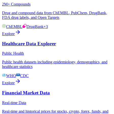
2M+ Compounds
Drug and compound data from ChEMBL, PubChem, DrugBank,
FDA drug labels, and Open Targets
ChEMBL
DrugBank
+3
Explore
Healthcare Data Explorer
Public Health
Public health datasets including epidemiology, demographics, and
healthcare statistics
WHO
CDC
Explore
Financial Market Data
Real-time Data
Real-time and historical prices for stocks, crypto, forex, funds, and