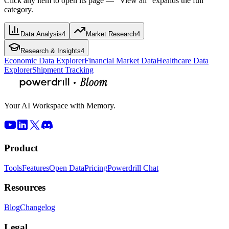
Click any item to open its page — “View all” expands the full
category.
Data Analysis
4
Market Research
4
Research & Insights
4
Economic Data Explorer
Financial Market Data
Healthcare Data
Explorer
Shipment Tracking
Your AI Workspace with Memory.
Product
Tools
Features
Open Data
Pricing
Powerdrill Chat
Resources
Blog
Changelog
Legal