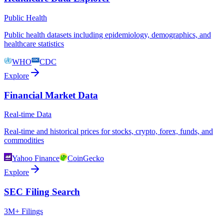
Public Health
Public health datasets including epidemiology, demographics, and
healthcare statistics
WHO
CDC
Explore
Financial Market Data
Real-time Data
Real-time and historical prices for stocks, crypto, forex, funds, and
commodities
Yahoo Finance
CoinGecko
Explore
SEC Filing Search
3M+ Filings