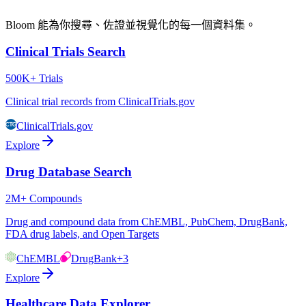
Bloom 能為你搜尋、佐證並視覺化的每一個資料集。
Clinical Trials Search
500K+ Trials
Clinical trial records from ClinicalTrials.gov
ClinicalTrials.gov
Explore
Drug Database Search
2M+ Compounds
Drug and compound data from ChEMBL, PubChem, DrugBank,
FDA drug labels, and Open Targets
ChEMBL
DrugBank
+3
Explore
Healthcare Data Explorer