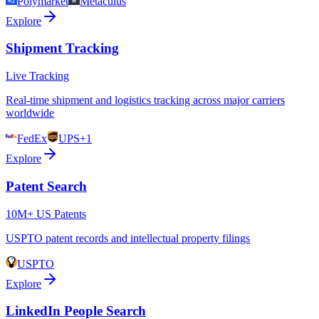
Polymarket
Metaculus
Explore
Shipment Tracking
Live Tracking
Real-time shipment and logistics tracking across major carriers
worldwide
FedEx
UPS
+1
Explore
Patent Search
10M+ US Patents
USPTO patent records and intellectual property filings
USPTO
Explore
LinkedIn People Search