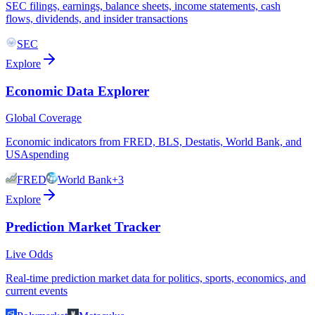
SEC filings, earnings, balance sheets, income statements, cash
flows, dividends, and insider transactions
SEC
Explore
Economic Data Explorer
Global Coverage
Economic indicators from FRED, BLS, Destatis, World Bank, and
USAspending
FRED
World Bank
+3
Explore
Prediction Market Tracker
Live Odds
Real-time prediction market data for politics, sports, economics, and
current events