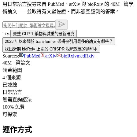
用日常語言搜尋來自 PubMed、arXiv 與 bioRxiv 的 40M+ 篇學
術論文——並取得有文獻佐證、而非憑空臆測的答案。
Try:
彙整 GLP-1 藥物與減重的最新研究
2023 年以來關於 transformer 架構被引用最多的論文有哪些？
找出近期 bioRxiv 上關於 CRISPR 脫靶效應的預印本
Sources:
PubMed
arXiv
bioRxiv
medRxiv
40M+ 篇論文
涵蓋範圍
4 個來源
已連線
日常語言
無需查詢語法
100% 免費
可探索
運作方式