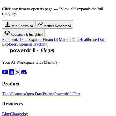
Click any item to open its page — “View all” expands the full
category.
Data Analysis
4
Market Research
4
Research & Insights
4
Economic Data Explorer
Financial Market Data
Healthcare Data
Explorer
Shipment Tracking
Your AI Workspace with Memory.
Product
Tools
Features
Open Data
Pricing
Powerdrill Chat
Resources
Blog
Changelog