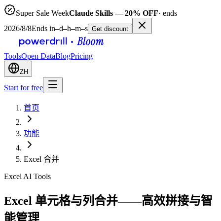
Super Sale Week
Claude Skills — 20% OFF
· ends
2026/8/8
Ends in
–
d
–
h
–
m
–
s
Get discount
Tools
Open Data
Blog
Pricing
ZH
Start for free
首页
功能
Excel 合并
Excel AI Tools
Excel 单元格与列合并——高效拼接与智
能管理