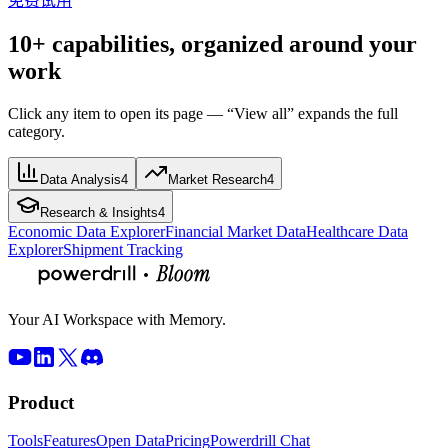
免费试用
10+ capabilities, organized around your
work
Click any item to open its page — “View all” expands the full
category.
Data Analysis
4
Market Research
4
Research & Insights
4
Economic Data Explorer
Financial Market Data
Healthcare Data
Explorer
Shipment Tracking
Your AI Workspace with Memory.
Product
Tools
Features
Open Data
Pricing
Powerdrill Chat