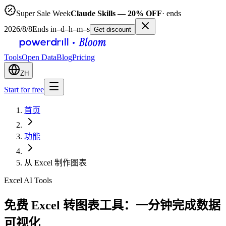
Super Sale Week
Claude Skills — 20% OFF
· ends
2026/8/8
Ends in
–
d
–
h
–
m
–
s
Get discount
Tools
Open Data
Blog
Pricing
ZH
Start for free
首页
功能
从 Excel 制作图表
Excel AI Tools
免费 Excel 转图表工具：一分钟完成数据
可视化