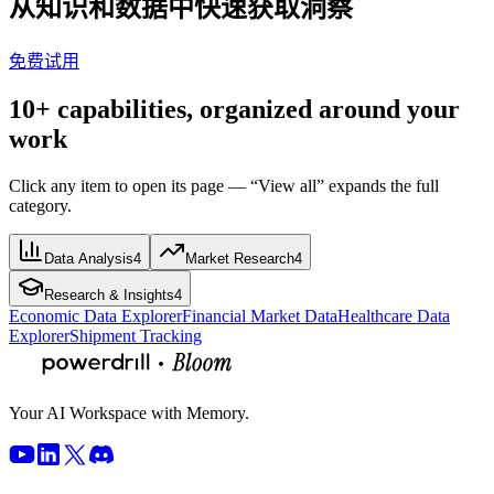
从知识和数据中快速获取洞察
免费试用
10+ capabilities, organized around your
work
Click any item to open its page — “View all” expands the full
category.
Data Analysis
4
Market Research
4
Research & Insights
4
Economic Data Explorer
Financial Market Data
Healthcare Data
Explorer
Shipment Tracking
Your AI Workspace with Memory.