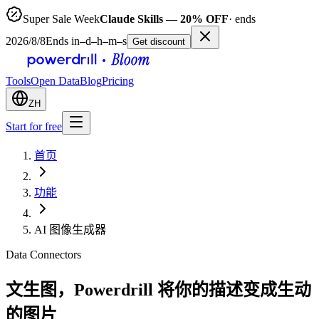
Super Sale Week
Claude Skills — 20% OFF
· ends
2026/8/8
Ends in
–
d
–
h
–
m
–
s
Get discount
Tools
Open Data
Blog
Pricing
ZH
Start for free
首页
功能
AI 图像生成器
Data Connectors
文生图，Powerdrill 将你的描述变成生动
的图片