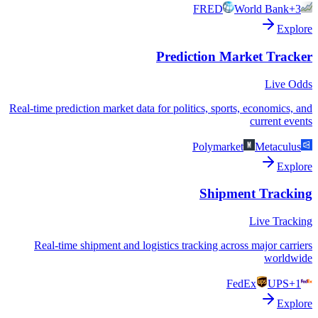
FRED
World Bank
+3
Explore
Prediction Market Tracker
Live Odds
Real-time prediction market data for politics, sports, economics, and
current events
Polymarket
Metaculus
Explore
Shipment Tracking
Live Tracking
Real-time shipment and logistics tracking across major carriers
worldwide
FedEx
UPS
+1
Explore