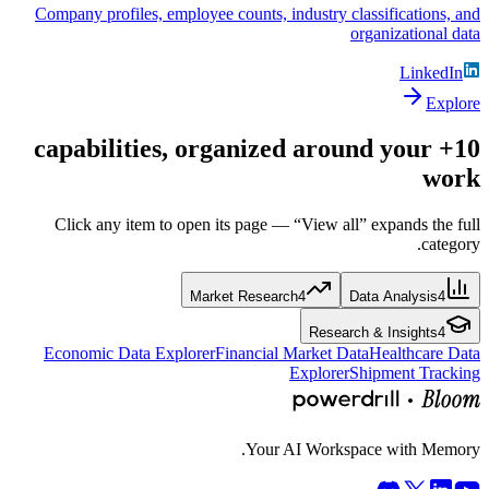
Company profiles, employee counts, industry classifications, and
organizational data
LinkedIn
Explore
10+ capabilities, organized around your
work
Click any item to open its page — “View all” expands the full
category.
Market Research
4
Data Analysis
4
Research & Insights
4
Economic Data Explorer
Financial Market Data
Healthcare Data
Explorer
Shipment Tracking
Your AI Workspace with Memory.