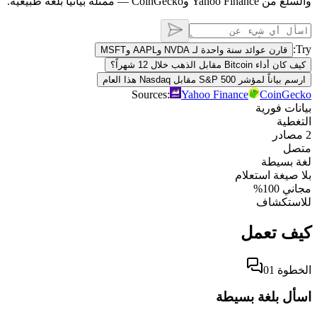
والسلع من Yahoo Finance وCoinGecko — ممثّلة بيانياً بلغة طبيعية.
Try:
قارن عوائد سنة واحدة لـ NVDA وAAPL وMSFT
كيف كان أداء Bitcoin مقابل الذهب خلال 12 شهراً؟
ارسم بياناً لمؤشر S&P 500 مقابل Nasdaq هذا العام
Sources:
Yahoo Finance
CoinGecko
بيانات فورية
التغطية
2 مصادر
متصل
لغة بسيطة
بلا صيغة استعلام
مجاني 100%
للاستكشاف
كيف تعمل
الخطوة 01
اسأل بلغة بسيطة