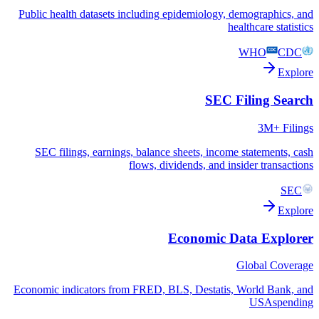
Public health datasets including epidemiology, demographics, and
healthcare statistics
WHO
CDC
Explore
SEC Filing Search
3M+ Filings
SEC filings, earnings, balance sheets, income statements, cash
flows, dividends, and insider transactions
SEC
Explore
Economic Data Explorer
Global Coverage
Economic indicators from FRED, BLS, Destatis, World Bank, and
USAspending