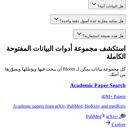
هل البيانات آنية؟
هل يمكنه مقارنة عدة أصول دفعة واحدة؟
هل هذه نصيحة استثمارية؟
استكشف مجموعة أدوات البيانات المفتوحة
الكاملة
كل مجموعة بيانات يمكن لـ Bloom أن يبحث فيها ويؤصّلها ويصوّرها
من أجلك.
Academic Paper Search
40M+ Papers
Academic papers from arXiv, PubMed, bioRxiv, and medRxiv
PubMed
arXiv
+2
Explore