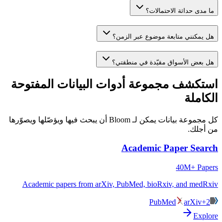
ما مدى حداثة الاحتمالات؟
هل يمكنني متابعة موضوع عبر الزمن؟
هل بعض الأسواق مقيّدة في منطقتي؟
استكشف مجموعة أدوات البيانات المفتوحة
الكاملة
كل مجموعة بيانات يمكن لـ Bloom أن يبحث فيها ويؤصّلها ويصوّرها
من أجلك.
Academic Paper Search
40M+ Papers
Academic papers from arXiv, PubMed, bioRxiv, and medRxiv
PubMed
arXiv
+2
Explore