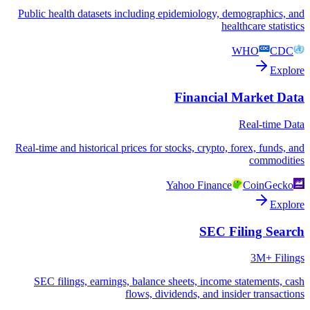
Public health datasets including epidemiology, demographics, and
healthcare statistics
WHO
CDC
Explore
Financial Market Data
Real-time Data
Real-time and historical prices for stocks, crypto, forex, funds, and
commodities
Yahoo Finance
CoinGecko
Explore
SEC Filing Search
3M+ Filings
SEC filings, earnings, balance sheets, income statements, cash
flows, dividends, and insider transactions