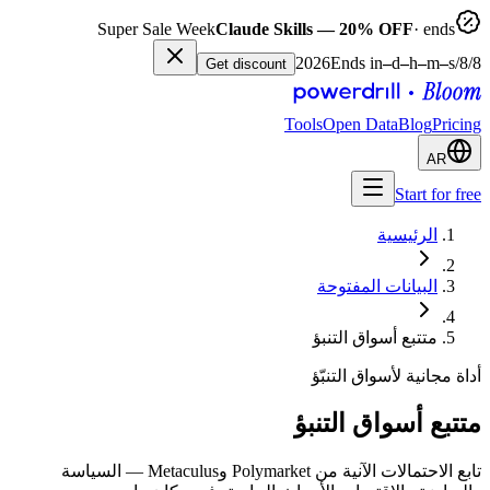
Super Sale Week
Claude Skills — 20% OFF
· ends
8‏/8‏/2026
s
–
m
–
h
–
d
–
Ends in
Get discount
Tools
Open Data
Blog
Pricing
AR
Start for free
الرئيسية
البيانات المفتوحة
متتبع أسواق التنبؤ
أداة مجانية لأسواق التنبّؤ
متتبع أسواق التنبؤ
تابع الاحتمالات الآنية من Polymarket وMetaculus — السياسة