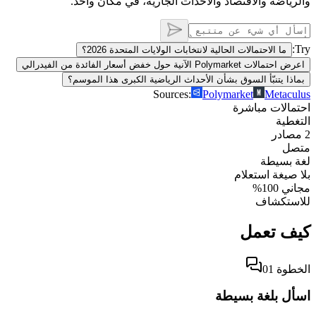
والرياضة والاقتصاد والأحداث الجارية، في مكان واحد.
Try:
ما الاحتمالات الحالية لانتخابات الولايات المتحدة 2026؟
اعرض احتمالات Polymarket الآنية حول خفض أسعار الفائدة من الفيدرالي
بماذا يتنبّأ السوق بشأن الأحداث الرياضية الكبرى هذا الموسم؟
Sources:
Polymarket
Metaculus
احتمالات مباشرة
التغطية
2 مصادر
متصل
لغة بسيطة
بلا صيغة استعلام
مجاني 100%
للاستكشاف
كيف تعمل
الخطوة 01
اسأل بلغة بسيطة