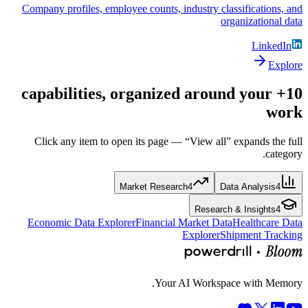
Company profiles, employee counts, industry classifications, and
organizational data
LinkedIn
Explore
10+ capabilities, organized around your
work
Click any item to open its page — “View all” expands the full
category.
Market Research
4
Data Analysis
4
Research & Insights
4
Economic Data Explorer
Financial Market Data
Healthcare Data
Explorer
Shipment Tracking
Your AI Workspace with Memory.