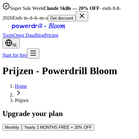
Super Sale Week
Claude Skills — 20% OFF
· ends 8-8-
2026
Ends in
–
d
–
h
–
m
–
s
Get discount
Tools
Open Data
Blog
Pricing
NL
Start for free
Prijzen - Powerdrill Bloom
Home
Prijzen
Upgrade your plan
Monthly
Yearly
2 MONTHS FREE
+ 20% OFF