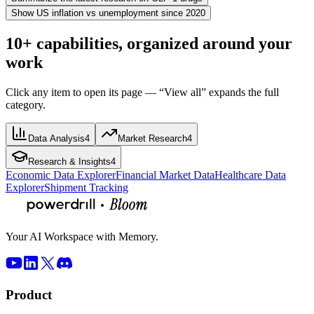
Show US inflation vs unemployment since 2020
10+ capabilities, organized around your
work
Click any item to open its page — “View all” expands the full
category.
Data Analysis
4
Market Research
4
Research & Insights
4
Economic Data Explorer
Financial Market Data
Healthcare Data
Explorer
Shipment Tracking
Your AI Workspace with Memory.
Product