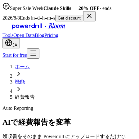
Super Sale Week
Claude Skills — 20% OFF
· ends
2026/8/8
Ends in
–
d
–
h
–
m
–
s
Get discount
Tools
Open Data
Blog
Pricing
JA
Start for free
ホーム
機能
経費報告
Auto Reporting
AIで経費報告を変革
領収書をそのまま Powerdrill にアップロードするだけで、