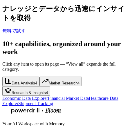
ナレッジとデータから迅速にインサイ
トを取得
無料で試す
10+ capabilities, organized around your
work
Click any item to open its page — “View all” expands the full
category.
Data Analysis
4
Market Research
4
Research & Insights
4
Economic Data Explorer
Financial Market Data
Healthcare Data
Explorer
Shipment Tracking
Your AI Workspace with Memory.