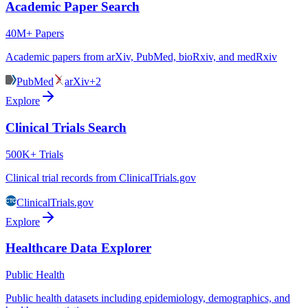
Academic Paper Search
40M+ Papers
Academic papers from arXiv, PubMed, bioRxiv, and medRxiv
PubMed
arXiv
+2
Explore
Clinical Trials Search
500K+ Trials
Clinical trial records from ClinicalTrials.gov
ClinicalTrials.gov
Explore
Healthcare Data Explorer
Public Health
Public health datasets including epidemiology, demographics, and