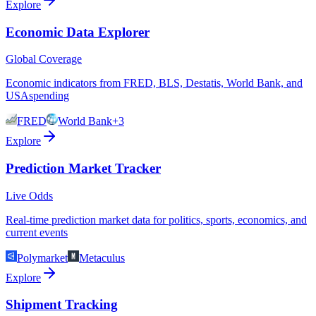
Explore
Economic Data Explorer
Global Coverage
Economic indicators from FRED, BLS, Destatis, World Bank, and
USAspending
FRED
World Bank
+3
Explore
Prediction Market Tracker
Live Odds
Real-time prediction market data for politics, sports, economics, and
current events
Polymarket
Metaculus
Explore
Shipment Tracking