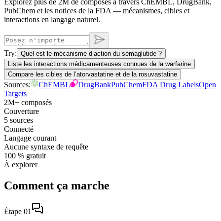
Explorez plus de 2M de composés à travers ChEMBL, DrugBank,
PubChem et les notices de la FDA — mécanismes, cibles et
interactions en langage naturel.
Try:
Quel est le mécanisme d’action du sémaglutide ?
Liste les interactions médicamenteuses connues de la warfarine
Compare les cibles de l’atorvastatine et de la rosuvastatine
Sources:
ChEMBL
DrugBank
PubChem
FDA Drug Labels
Open
Targets
2M+ composés
Couverture
5 sources
Connecté
Langage courant
Aucune syntaxe de requête
100 % gratuit
À explorer
Comment ça marche
Étape 01