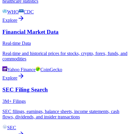
healthcare statistics
WHO
CDC
Explore
Financial Market Data
Real-time Data
Real-time and historical prices for stocks, crypto, forex, funds, and
commodities
Yahoo Finance
CoinGecko
Explore
SEC Filing Search
3M+ Filings
SEC filings, earnings, balance sheets, income statements, cash
flows, dividends, and insider transactions
SEC