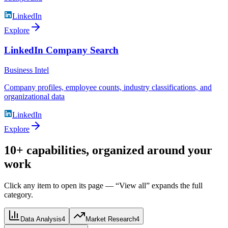
LinkedIn
Explore
LinkedIn Company Search
Business Intel
Company profiles, employee counts, industry classifications, and
organizational data
LinkedIn
Explore
10+ capabilities, organized around your
work
Click any item to open its page — “View all” expands the full
category.
Data Analysis
4
Market Research
4