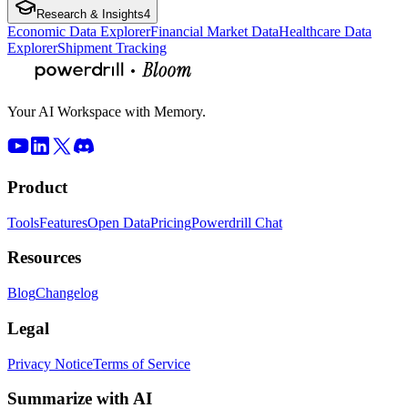
Research & Insights
4
Economic Data Explorer
Financial Market Data
Healthcare Data
Explorer
Shipment Tracking
Your AI Workspace with Memory.
Product
Tools
Features
Open Data
Pricing
Powerdrill Chat
Resources
Blog
Changelog
Legal
Privacy Notice
Terms of Service
Summarize with AI