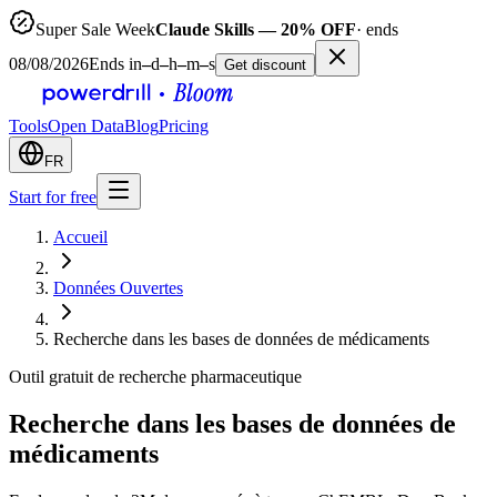
Super Sale Week
Claude Skills — 20% OFF
· ends
08/08/2026
Ends in
–
d
–
h
–
m
–
s
Get discount
Tools
Open Data
Blog
Pricing
FR
Start for free
Accueil
Données Ouvertes
Recherche dans les bases de données de médicaments
Outil gratuit de recherche pharmaceutique
Recherche dans les bases de données de
médicaments