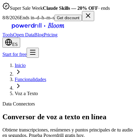
Super Sale Week
Claude Skills — 20% OFF
· ends
8/8/2026
Ends in
–
d
–
h
–
m
–
s
Get discount
Tools
Open Data
Blog
Pricing
ES
Start for free
Inicio
Funcionalidades
Voz a Texto
Data Connectors
Conversor de voz a texto en línea
Obtiene transcripciones, resúmenes y puntos principales de tu audio
en segundos. Prueba Powerdrill gratis hoy.