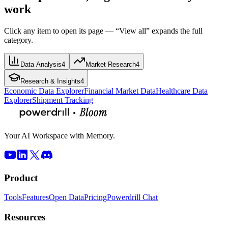
work
Click any item to open its page — “View all” expands the full
category.
Data Analysis
4
Market Research
4
Research & Insights
4
Economic Data Explorer
Financial Market Data
Healthcare Data
Explorer
Shipment Tracking
Your AI Workspace with Memory.
Product
Tools
Features
Open Data
Pricing
Powerdrill Chat
Resources