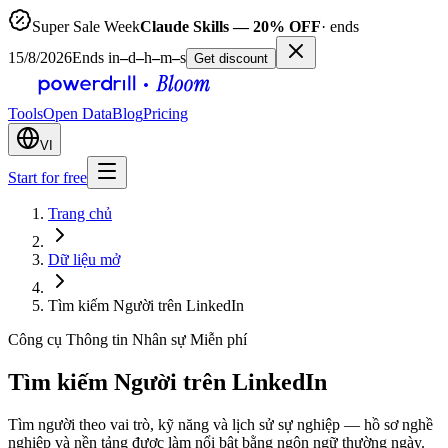
Super Sale Week
Claude Skills — 20% OFF
· ends
15/8/2026
Ends in
–
d
–
h
–
m
–
s
Get discount
Tools
Open Data
Blog
Pricing
VI
Start for free
Trang chủ
Dữ liệu mở
Tìm kiếm Người trên LinkedIn
Công cụ Thông tin Nhân sự Miễn phí
Tìm kiếm Người trên LinkedIn
Tìm người theo vai trò, kỹ năng và lịch sử sự nghiệp — hồ sơ nghề
nghiệp và nền tảng được làm nổi bật bằng ngôn ngữ thường ngày.