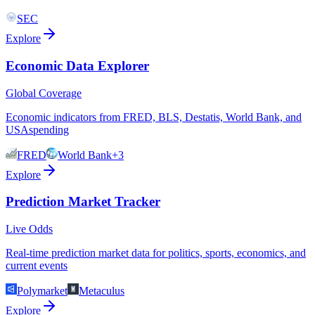
SEC
Explore
Economic Data Explorer
Global Coverage
Economic indicators from FRED, BLS, Destatis, World Bank, and
USAspending
FRED
World Bank
+3
Explore
Prediction Market Tracker
Live Odds
Real-time prediction market data for politics, sports, economics, and
current events
Polymarket
Metaculus
Explore