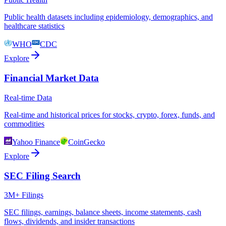
Public health datasets including epidemiology, demographics, and
healthcare statistics
WHO
CDC
Explore
Financial Market Data
Real-time Data
Real-time and historical prices for stocks, crypto, forex, funds, and
commodities
Yahoo Finance
CoinGecko
Explore
SEC Filing Search
3M+ Filings
SEC filings, earnings, balance sheets, income statements, cash
flows, dividends, and insider transactions