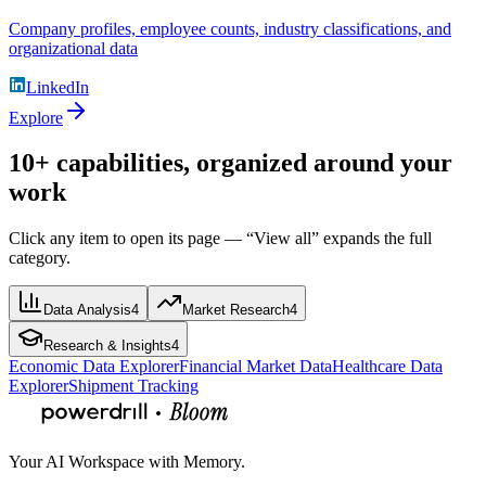
Company profiles, employee counts, industry classifications, and
organizational data
LinkedIn
Explore
10+ capabilities, organized around your
work
Click any item to open its page — “View all” expands the full
category.
Data Analysis
4
Market Research
4
Research & Insights
4
Economic Data Explorer
Financial Market Data
Healthcare Data
Explorer
Shipment Tracking
Your AI Workspace with Memory.