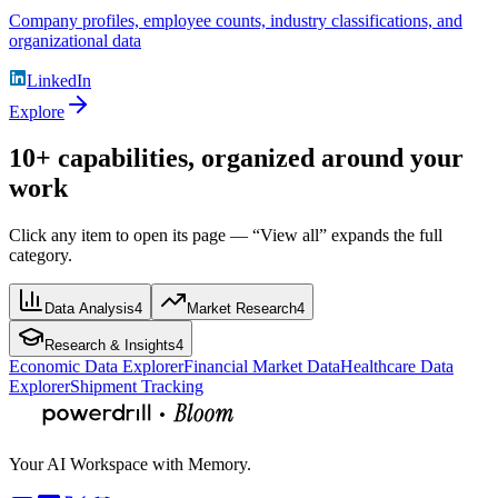
Company profiles, employee counts, industry classifications, and
organizational data
LinkedIn
Explore
10+ capabilities, organized around your
work
Click any item to open its page — “View all” expands the full
category.
Data Analysis
4
Market Research
4
Research & Insights
4
Economic Data Explorer
Financial Market Data
Healthcare Data
Explorer
Shipment Tracking
Your AI Workspace with Memory.