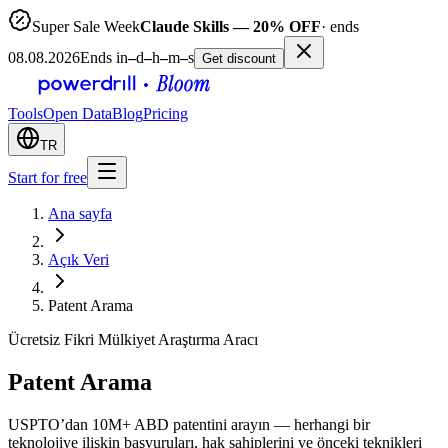
Super Sale Week
Claude Skills — 20% OFF
· ends
08.08.2026
Ends in
–
d
–
h
–
m
–
s
Get discount
Tools
Open Data
Blog
Pricing
TR
Start for free
Ana sayfa
Açık Veri
Patent Arama
Ücretsiz Fikri Mülkiyet Araştırma Aracı
Patent Arama
USPTO’dan 10M+ ABD patentini arayın — herhangi bir
teknolojiye ilişkin başvuruları, hak sahiplerini ve önceki teknikleri