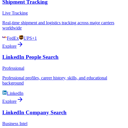
Shipment Tracking
Live Tracking
Real-time shipment and logistics tracking across major carriers
worldwide
FedEx
UPS
+1
Explore
LinkedIn People Search
Professional
Professional profiles, career history, skills, and educational
background
LinkedIn
Explore
LinkedIn Company Search
Business Intel