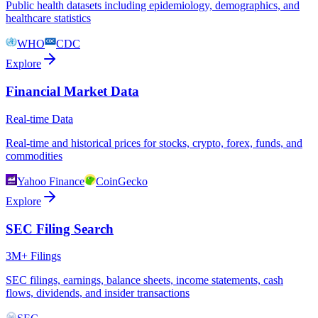
Public health datasets including epidemiology, demographics, and
healthcare statistics
WHO
CDC
Explore
Financial Market Data
Real-time Data
Real-time and historical prices for stocks, crypto, forex, funds, and
commodities
Yahoo Finance
CoinGecko
Explore
SEC Filing Search
3M+ Filings
SEC filings, earnings, balance sheets, income statements, cash
flows, dividends, and insider transactions