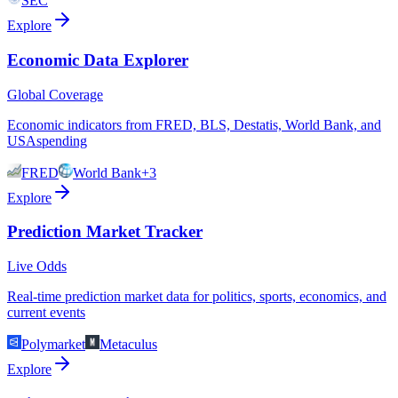
SEC
Explore
Economic Data Explorer
Global Coverage
Economic indicators from FRED, BLS, Destatis, World Bank, and
USAspending
FRED
World Bank
+3
Explore
Prediction Market Tracker
Live Odds
Real-time prediction market data for politics, sports, economics, and
current events
Polymarket
Metaculus
Explore