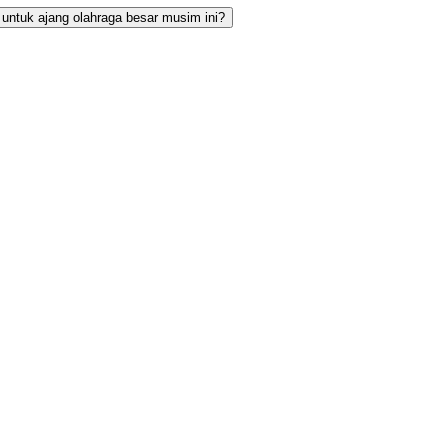
 untuk ajang olahraga besar musim ini?