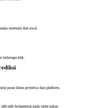
tanpa memulai dari awal.
n beberapa klik.
ediksi
irat pasar lintas peristiwa dan platform.
 alih-alih bergantung pada opini pakar.