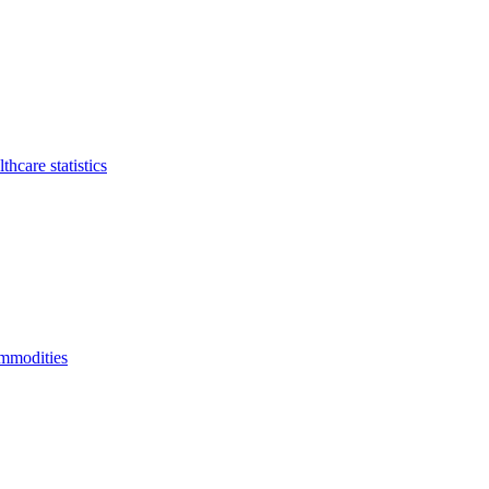
hcare statistics
commodities