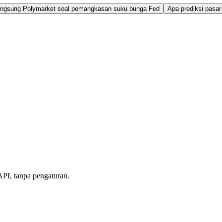
langsung Polymarket soal pemangkasan suku bunga Fed
Apa prediksi pasar
API, tanpa pengaturan.