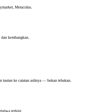
lymarket, Metaculus.
or, dan kembangkan.
 tautan ke catatan aslinya — bukan tebakan.
istiwa terkini