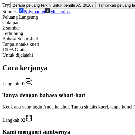
Try:
Berapa peluang terkini untuk pemilu AS 2026?
Tampilkan peluang 
Sources:
Polymarket
Metaculus
Peluang Langsung
Cakupan
2 sumber
Terhubung
Bahasa Sehari-hari
Tanpa sintaks kueri
100% Gratis
Untuk dijelajahi
Cara kerjanya
Langkah 01
Tanya dengan bahasa sehari-hari
Ketik apa yang ingin Anda ketahui. Tanpa sintaks kueri, tanpa kunci 
Langkah 02
Kami mengueri sumbernya