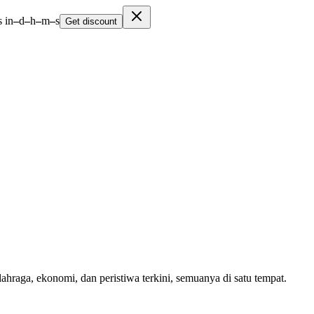
 in
–
d
–
h
–
m
–
s
Get discount
ahraga, ekonomi, dan peristiwa terkini, semuanya di satu tempat.