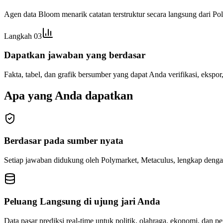
Agen data Bloom menarik catatan terstruktur secara langsung dari Po
Langkah 03
Dapatkan jawaban yang berdasar
Fakta, tabel, dan grafik bersumber yang dapat Anda verifikasi, eksp
Apa yang Anda dapatkan
Berdasar pada sumber nyata
Setiap jawaban didukung oleh Polymarket, Metaculus, lengkap dengan
Peluang Langsung di ujung jari Anda
Data pasar prediksi real-time untuk politik, olahraga, ekonomi, dan per