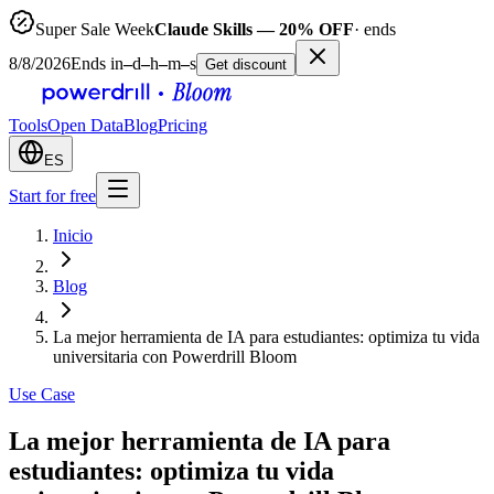
Super Sale Week
Claude Skills — 20% OFF
· ends
8/8/2026
Ends in
–
d
–
h
–
m
–
s
Get discount
Tools
Open Data
Blog
Pricing
ES
Start for free
Inicio
Blog
La mejor herramienta de IA para estudiantes: optimiza tu vida
universitaria con Powerdrill Bloom
Use Case
La mejor herramienta de IA para
estudiantes: optimiza tu vida